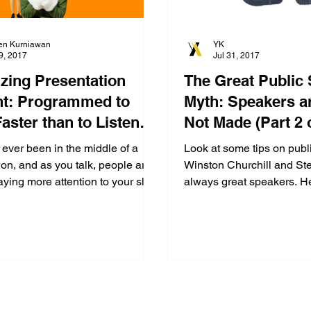
en Kurniawan
YK
9, 2017
Jul 31, 2017
izing Presentation
The Great Public
nt: Programmed to
Myth: Speakers a
aster than to Listen
Not Made (Part 2 o
 of 4)
ever been in the middle of a
Look at some tips on publ
ion, and as you talk, people are
Winston Churchill and St
aying more attention to your slide
always great speakers. He
u...
read on Vocal Expr