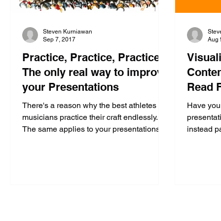
Steven Kurniawan
Stev
Sep 7, 2017
Aug 
Practice, Practice, Practice:
Visual
The only real way to improve
Conte
your Presentations
Read F
(Part 3
There's a reason why the best athletes &
Have you 
musicians practice their craft endlessly.
presentat
The same applies to your presentations.
instead p
behind yo