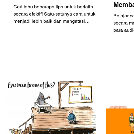
Memba
Cari tahu beberapa tips untuk berlatih
diband
secara efektif! Satu-satunya cara untuk
Belajar c
menjadi lebih baik dan mengatasi
4)
secara me
kegugupan adalah dengan berl
para audi