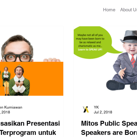
Home
About U
en Kurniawan
YK
2, 2018
Jul 2, 2018
isasikan Presentasi
Mitos Public Spea
Terprogram untuk
Speakers are Bor