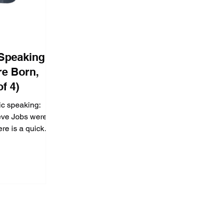
 Speaking
re Born,
f 4)
ic speaking:
eve Jobs weren't
re is a quick