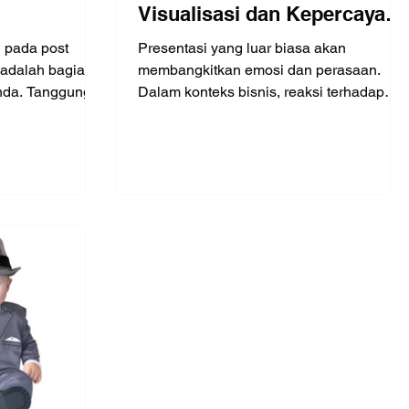
Visualisasi dan Kepercayaan
Diri! (Part 1 of 4)
n pada post
Presentasi yang luar biasa akan
 adalah bagian
membangkitkan emosi dan perasaan.
Anda. Tanggung
Dalam konteks bisnis, reaksi terhadap
informasi akan berdampak ke hasil bi