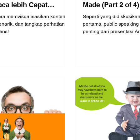
ca lebih Cepat
Made (Part 2 of 4)
ing menulis (Part 3 of
ara memvisualisasikan konten
Seperti yang didiskusika
narik, dan tangkap perhatian
pertama, public speaking
ens!
penting dari presentasi 
jawab Anda sebagai...