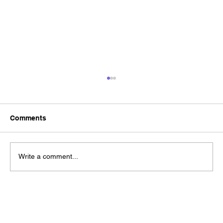
Comments
Write a comment...
Brand Refresh vs Rebrand? A Practical
Guide to Choosing the Right Approach